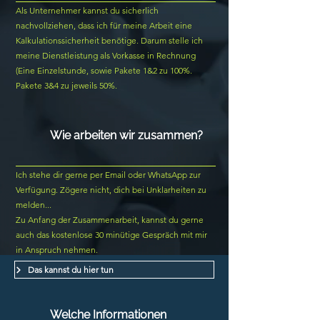
Als Unternehmer kannst du sicherlich
nachvollziehen, dass ich für meine Arbeit eine
Kalkulationssicherheit benötige. Darum stelle ich
meine Dienstleistung als Vorkasse in Rechnung
(Eine Einzelstunde, sowie Pakete 1&2 zu 100%.
Pakete 3&4 zu jeweils 50%.
Wie arbeiten wir zusammen?
Ich stehe dir gerne per Email oder WhatsApp zur
Verfügung. Zögere nicht, dich bei Unklarheiten zu
melden...
Zu Anfang der Zusammenarbeit, kannst du gerne
auch das kostenlose 30 minütige Gespräch mit mir
in Anspruch nehmen.
Das kannst du hier tun
Welche Informationen