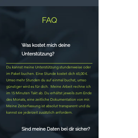
FAQ
Was kostet mich deine
Unterstützung?
Du kannst meine Unterstützung stundenweise oder
im Paket buchen. Eine Stunde kostet dich 65,00 €.
Umso mehr Stunden du auf einmal buchst, umso
günstiger wird es für dich.
Meine Arbeit rechne ich
im 15 Minuten Takt ab. Du erhältst jeweils zum Ende
des Monats, eine zeitliche Dokumentation von mir.
Meine Zeiterfassung ist absolut transparent und du
kannst sie jederzeit zusätzlich anfordern.
Sind meine Daten bei dir sicher?