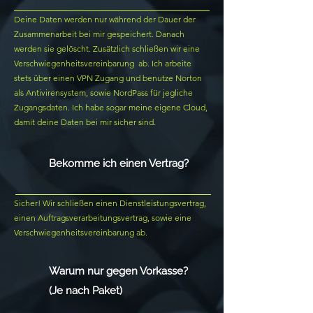
Deine Daten werden nur während der Dauer der
Zusammenarbeit bei mir gespeichert. Danach
werden sie gelöscht. Zusätzlich schließen wir eine
Verschwiegenheitsvereinbarung ab. Ich arbeite
stets über einen VPN Zugang und benutze Norton
als Antivirensystem, sowie NordPass für jegliche
Zugangsdaten. Ich habe sogar meine eigene Cloud,
damit deine Daten bei mir sicher sind.
Bekomme ich einen Vertrag?
Sicher! Wir schließen einen Dienstleistungsvertrag,
einen Auftragsverarbeitungsvertrag, sowie eine
Verschwiegenheitsvereinbarung ab.
Warum nur gegen Vorkasse?
(Je nach Paket)